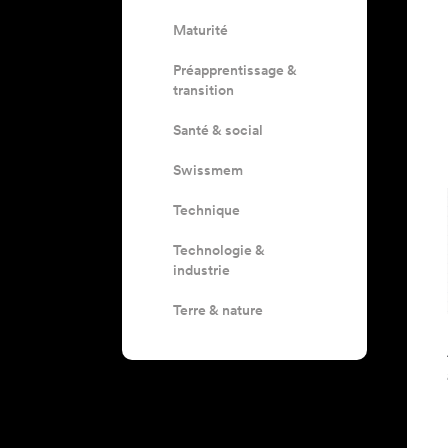
Maturité
Préapprentissage &
transition
Santé & social
Swissmem
Technique
Technologie &
industrie
Terre & nature