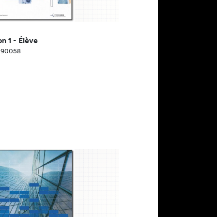
 1 - Élève
 090058