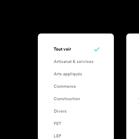
Tout voir
Artisanat & services
Arts appliqués
Commerce
Construction
Divers
FET
LEP