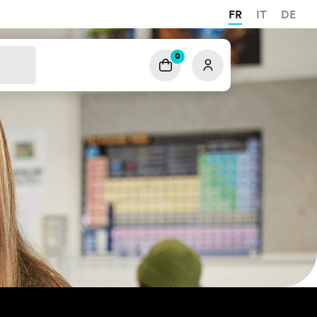
FR
IT
DE
0