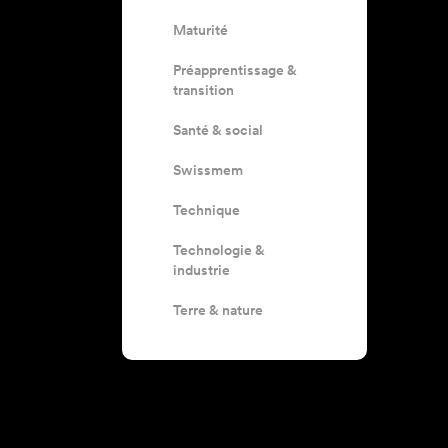
Maturité
Préapprentissage &
transition
Santé & social
Swissmem
Technique
Technologie &
industrie
Terre & nature