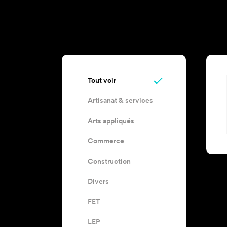
Tout voir
Artisanat & services
Arts appliqués
Commerce
Construction
Divers
FET
LEP