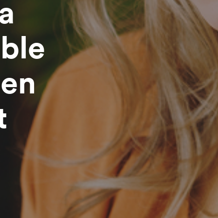
la
ible
 en
t