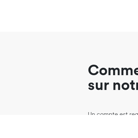
Comme
sur not
Un compte est req
En savoir plus sur l