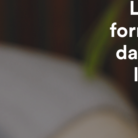
L
fo
da