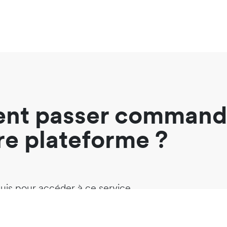
nt passer command
re plateforme ?
uis pour accéder à ce service.
es profils
-
Consulter le guide apprenti