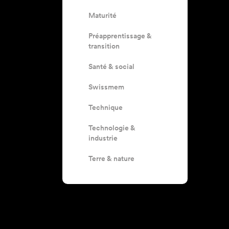
Maturité
Préapprentissage &
transition
Santé & social
Swissmem
Technique
Technologie &
industrie
Terre & nature