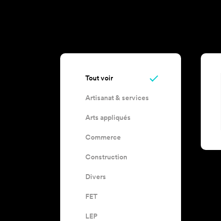
Tout voir
Artisanat & services
Arts appliqués
Commerce
Construction
Divers
FET
LEP