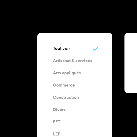
Tout voir
Artisanat & services
Arts appliqués
Commerce
Construction
Divers
FET
LEP