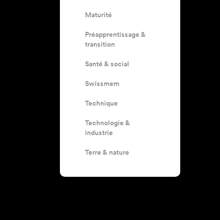
Maturité
Préapprentissage &
transition
Santé & social
Swissmem
Technique
Technologie &
industrie
Terre & nature