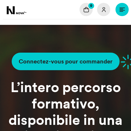
Salta al contenuto principale
0
Home
Catalogo
Informazioni
Contatti
Connectez-vous pour commander
L’intero percorso
formativo
,
disponibile in una