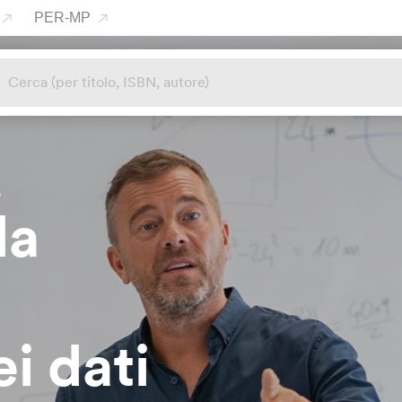
PER-MP
6
la
i dati