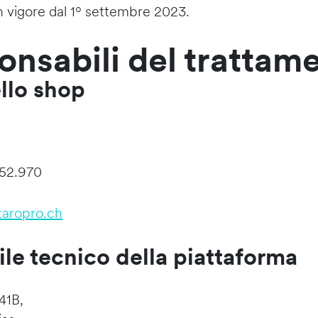
 vigore dal 1º settembre 2023.
onsabili del trattam
llo shop
152.970
taropro.ch
le tecnico della piattaforma
 41B,