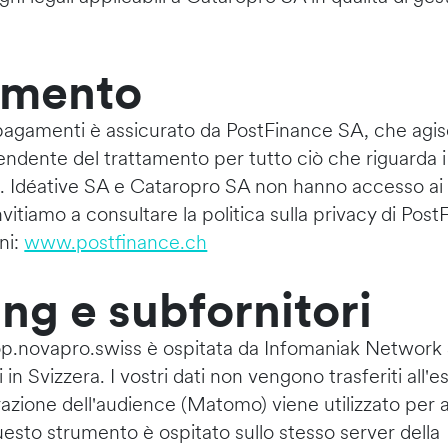
amento
 pagamenti è assicurato da PostFinance SA, che ag
endente del trattamento per tutto ciò che riguarda i
ri. Idéative SA e Cataropro SA non hanno accesso ai v
vitiamo a consultare la politica sulla privacy di Pos
ni:
www.postfinance.ch
ing e subfornitori
p.novapro.swiss è ospitata da Infomaniak Network S
 in Svizzera. I vostri dati non vengono trasferiti all'
zione dell'audience (Matomo) viene utilizzato per an
Questo strumento è ospitato sullo stesso server della