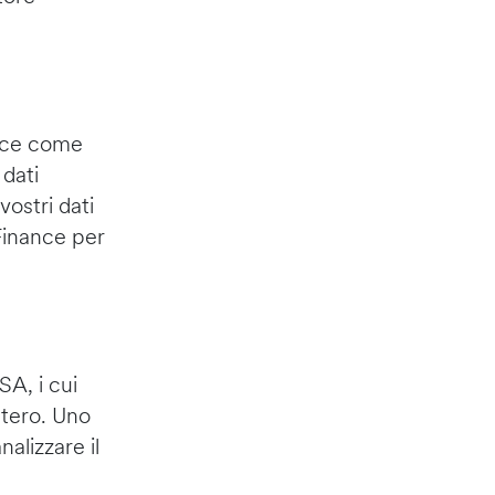
isce come
 dati
ostri dati
tFinance per
A, i cui
estero. Uno
alizzare il