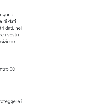
vengono
e di dati
ri dati, nei
re i vostri
sizione:
entro 30
roteggere i