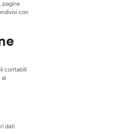
o, pagine
ondivisi con
one
i contabili
 al
i dati