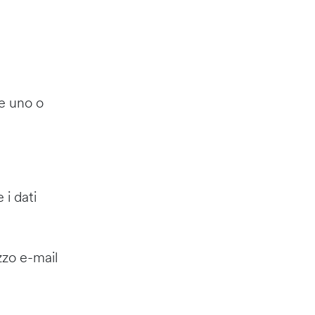
re uno o
 i dati
zzo e-mail