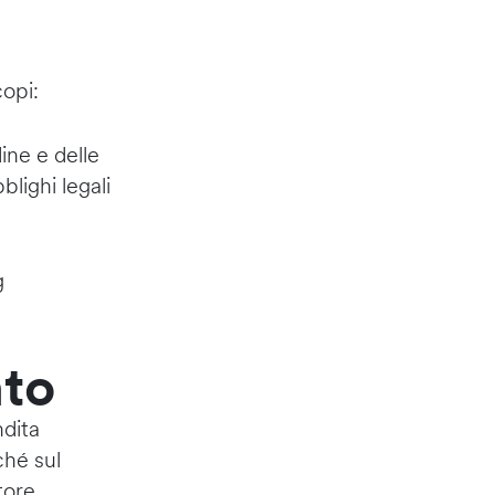
copi:
ine e delle
blighi legali
g
nto
ndita
ché sul
tore