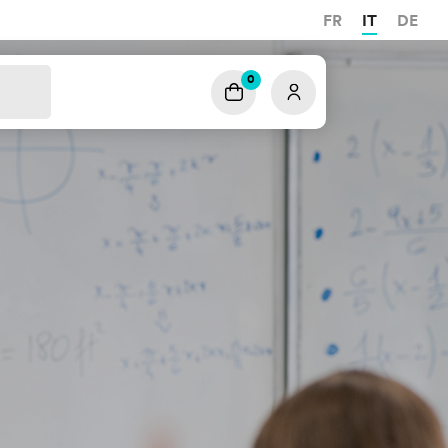
FR
IT
DE
0