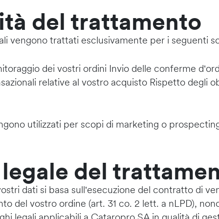
lità del trattamento
nali vengono trattati esclusivamente per i seguenti s
oraggio dei vostri ordini Invio delle conferme d'ord
azionali relative al vostro acquisto Rispetto degli ob
engono utilizzati per scopi di marketing o prospectin
 legale del trattame
vostri dati si basa sull'esecuzione del contratto di ve
 del vostro ordine (art. 31 co. 2 lett. a nLPD), non
ighi legali applicabili a Cataropro SA in qualità di ges