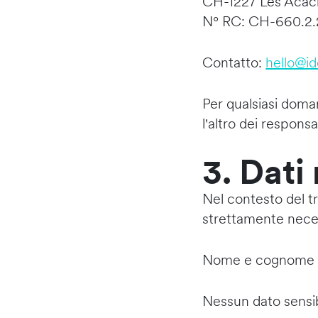
CH-1227 Les Acac
N° RC: CH-660.2
Contatto:
hello@id
Per qualsiasi doman
l'altro dei responsab
3. Dati
Nel contesto del t
strettamente nece
Nome e cognome Ind
Nessun dato sensib