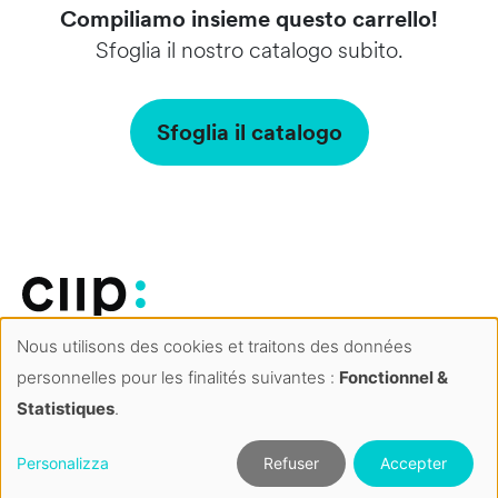
Compiliamo insieme questo carrello!
Sfoglia il nostro catalogo subito.
Sfoglia il catalogo
CGV
Nous utilisons des cookies et traitons des données
Gestion
Avviso legale
personnelles pour les finalités suivantes :
Fonctionnel &
des
Politica sulla privacy
Statistiques
.
cookies
Contatti
Personalizza
Refuser
Accepter