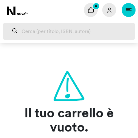
Salta al contenuto principale
0
Home
Catalogo
Informazioni
Contatti
Il tuo carrello è
vuoto.