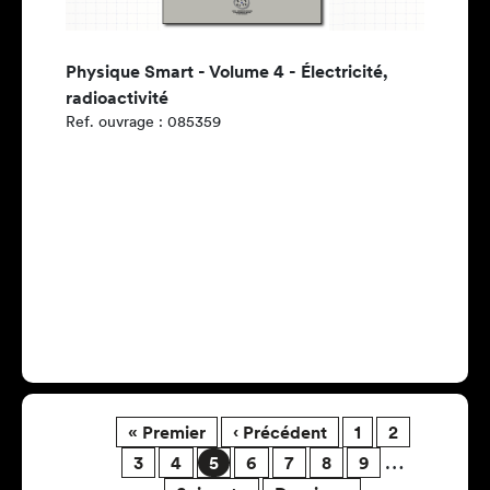
Physique Smart - Volume 4 - Électricité,
radioactivité
Ref. ouvrage : 085359
Pagination
Première page
Page précédente
Page
Page
« Premier
‹ Précédent
1
2
Page
Page
Page
Page
Page
Page
Page
…
3
4
5
6
7
8
9
Page suivante
Dernière page