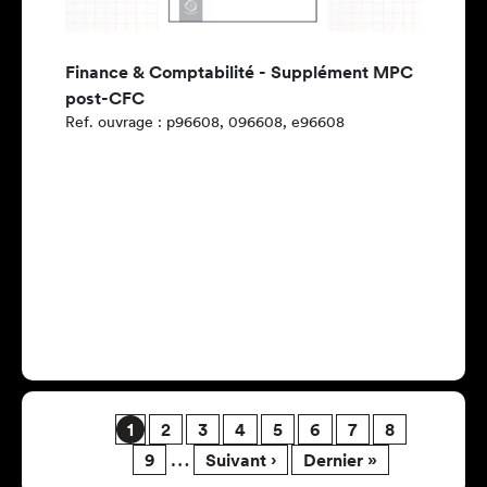
Finance & Comptabilité - Supplément MPC
post-CFC
Ref. ouvrage : p96608, 096608, e96608
Pagination
Page
Page
Page
Page
Page
Page
Page
Page
1
2
3
4
5
6
7
8
Page
Page suivante
Dernière page
…
9
Suivant ›
Dernier »