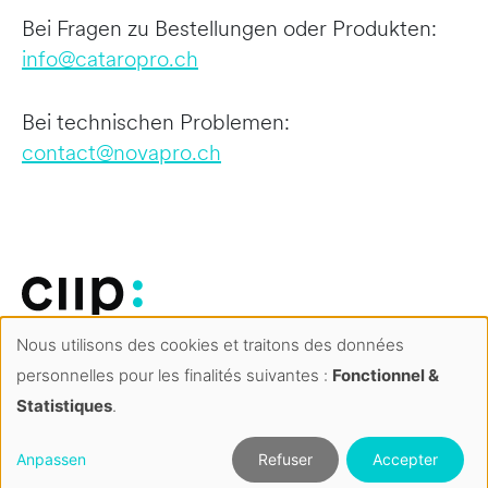
Bei Fragen zu Bestellungen oder Produkten:
info@cataropro.ch
Bei technischen Problemen:
contact@novapro.ch
AGB
Nous utilisons des cookies et traitons des données
Gestion
Impressum
personnelles pour les finalités suivantes :
Fonctionnel &
des
Datenschutzerklärung
Statistiques
.
cookies
Kontakt
Anpassen
Refuser
Accepter